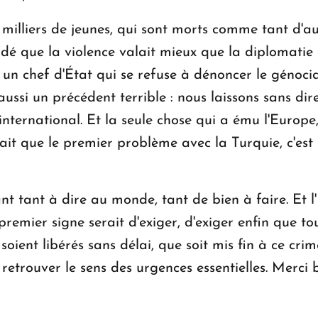
s milliers de jeunes, qui sont morts comme tant d'
 que la violence valait mieux que la diplomatie pou
 un chef d'État qui se refuse à dénoncer le génoci
st aussi un précédent terrible : nous laissons sans 
nternational. Et la seule chose qui a ému l'Europe
ait que le premier problème avec la Turquie, c'es
t tant à dire au monde, tant de bien à faire. Et l'E
 premier signe serait d'exiger, d'exiger enfin que t
ent libérés sans délai, que soit mis fin à ce crime
e retrouver le sens des urgences essentielles. Merci