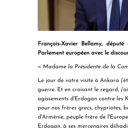
François-Xavier Bellamy, député 
Parlement européen avec le discour
«
Madame la Présidente de la Comm
Le jour de votre visite à Ankara j'é
guerre. Et en croisant le regard, j
agissements d'Erdogan contre les Ku
pour nos frères grecs, chypriotes,
d'Arménie, peuple frère de l'Europe
Erdogan, à ses mercenaires djihadi