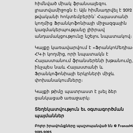
հիմնված միակ ֆրանսալեզու
լրատվամիջոցն է։ Այն հիմնադրվել է 2012
թվականի հոկտեմբերին՝ Հայաստանի
կողմից Ֆրանկոֆոնիայի միջազգային
կազմակերպությանը լիիրավ
անդամակցությունը նշելու նպատակով։
Կայքը կառավարվում է «ՖրանկոՄեդիա
ՀԿ-ի կողմից, որի նպատակն է
Հայաստանում ֆրանսերենի խթանումը,
ինչպես նաև Հայաստանի և
Ֆրանկոֆոնիայի երկրների միջև
փոխանակումները։
Կայքի թիմը պատրաստ է լսել ձեր
ցանկացած առաջարկ։
Տեղեկատվություն եւ օգտագործման
պայմաններ
Բոլոր իրավունքները պաշտպանված են © FrancoMé
2012-2025