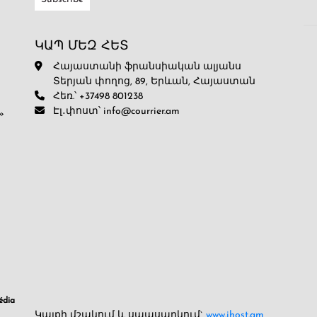
ԿԱՊ ՄԵԶ ՀԵՏ
Հայաստանի ֆրանսիական ալյանս
Տերյան փողոց, 89, Երևան, Հայաստան
Հեռ.՝ +37498 801238
Էլ․փոստ՝ info@courrier.am
»
dia
Կայքի մշակում և սպասարկում`
www.ihost.am