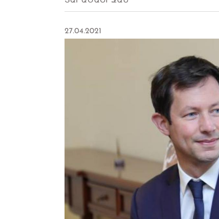
ՏԱՐԱԾԱՇՐՋԱՆ
27.04.2021