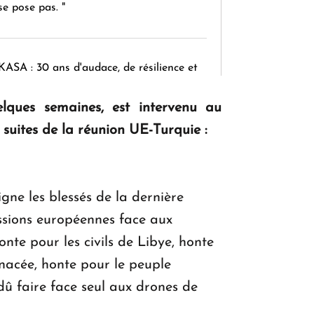
se pose pas. "
KASA : 30 ans d'audace, de résilience et
d'avenir en Arménie
elques semaines, est intervenu au
suites de la réunion UE-Turquie :
Le premier hôtel Hyatt Regency
d'Arménie ouvrira ses portes à Dilijan
igne les blessés de la dernière
issions européennes face aux
nte pour les civils de Libye, honte
nacée, honte pour le peuple
dû faire face seul aux drones de