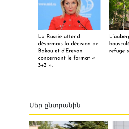
La Russie attend
L’auber
désormais la décision de
bousculée
Bakou et d'Erevan
refuge s
concernant le format «
3+3 ».
Մեր ընտրանին