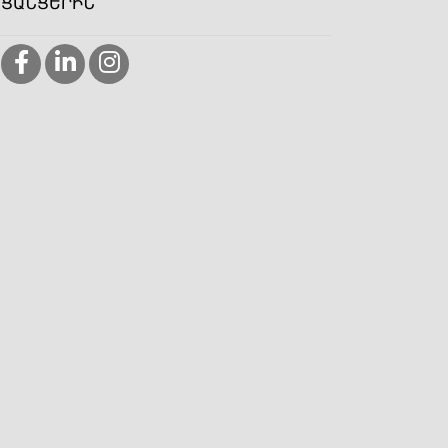
ՑԱՆՑԵՐԻՆ