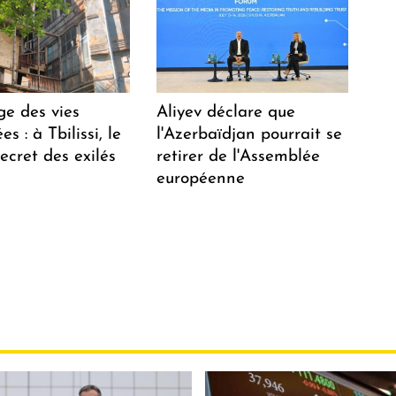
ge des vies
Aliyev déclare que
s : à Tbilissi, le
l'Azerbaïdjan pourrait se
ecret des exilés
retirer de l'Assemblée
européenne