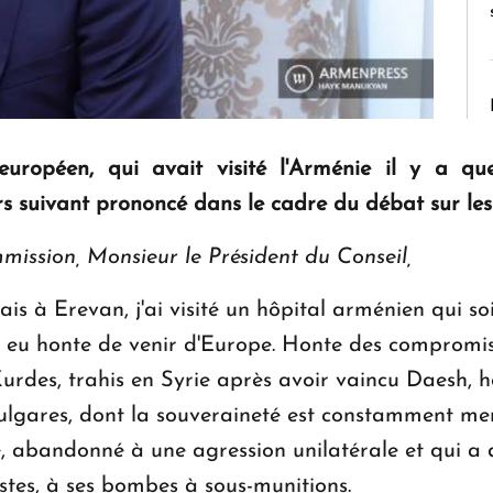
européen, qui avait visité l'Arménie il y a qu
s suivant prononcé dans le cadre du débat sur les 
ission, Monsieur le Président du Conseil,
tais à Erevan, j'ai visité un hôpital arménien qui so
'ai eu honte de venir d'Europe. Honte des comprom
rdes, trahis en Syrie après avoir vaincu Daesh, ho
 bulgares, dont la souveraineté est constamment me
, abandonné à une agression unilatérale et qui a 
stes, à ses bombes à sous-munitions.