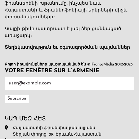
ֆրանսերենի խթանումը, ինչպես նաև
Հայաստանի և Ֆրանկոֆոնիայի երկրների միջև
փոխանակումները։
Կայքի թիմը պատրաստ է լսել ձեր ցանկացած
առաջարկ։
Տեղեկատվություն եւ օգտագործման պայմաններ
Բոլոր իրավունքները պաշտպանված են © FrancoMédia 2012-2025
VOTRE FENÊTRE SUR L’ARMENIE
ԿԱՊ ՄԵԶ ՀԵՏ
Հայաստանի ֆրանսիական ալյանս
Տերյան փողոց, 89, Երևան, Հայաստան