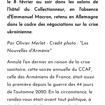
le 8 février au soir dans les salons de
en Arménie
l’hôtel du Collectionneur, en l'absence
d'Emmanuel Macron, retenu en Allemagne
Le premier hôtel Hyatt Regency d'Arménie
dans le cadre des négociations sur la crise
ouvrira ses portes à Dilijan
ukrainienne.
Par Olivier Merlet - Crédit photo : "Les
Nouvelles d'Arménie"
Annulé l'an dernier en raison de la crise
sanitaire, cette soirée annuelle du CCAF,
celle des Arméniens de France, était aussi
la première depuis la guerre des 44 jours
de l'automne 2020. En la circonstance, le
rendez-vous était avant tout politique, à