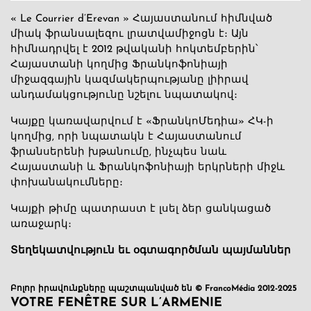
« Le Courrier d’Erevan » Հայաստանում հիմնված
միակ ֆրանսալեզու լրատվամիջոցն է։ Այն
հիմնադրվել է 2012 թվականի հոկտեմբերին՝
Հայաստանի կողմից Ֆրանկոֆոնիայի
միջազգային կազմակերպությանը լիիրավ
անդամակցությունը նշելու նպատակով։
Կայքը կառավարվում է «ՖրանկոՄեդիա» ՀԿ-ի
կողմից, որի նպատակն է Հայաստանում
ֆրանսերենի խթանումը, ինչպես նաև
Հայաստանի և Ֆրանկոֆոնիայի երկրների միջև
փոխանակումները։
Կայքի թիմը պատրաստ է լսել ձեր ցանկացած
առաջարկ։
Տեղեկատվություն եւ օգտագործման պայմաններ
Բոլոր իրավունքները պաշտպանված են © FrancoMédia 2012-2025
VOTRE FENÊTRE SUR L’ARMENIE