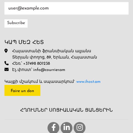
ԿԱՊ ՄԵԶ ՀԵՏ
Հայաստանի ֆրանսիական ալյանս
Տերյան փողոց, 89, Երևան, Հայաստան
Հեռ.՝ +37498 801238
Էլ․փոստ՝ info@courrier.am
Կայքի մշակում և սպասարկում`
www.ihost.am
Faire un don
ՀՂՈՒՄՆԵՐ ՍՈՑԻԱԼԱԿԱՆ ՑԱՆՑԵՐԻՆ