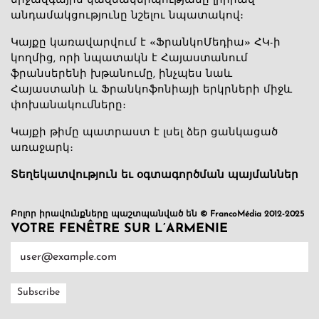
միջազգային կազմակերպությանը լիիրավ
անդամակցությունը նշելու նպատակով։
Կայքը կառավարվում է «ՖրանկոՄեդիա» ՀԿ-ի
կողմից, որի նպատակն է Հայաստանում
ֆրանսերենի խթանումը, ինչպես նաև
Հայաստանի և Ֆրանկոֆոնիայի երկրների միջև
փոխանակումները։
Կայքի թիմը պատրաստ է լսել ձեր ցանկացած
առաջարկ։
Տեղեկատվություն եւ օգտագործման պայմաններ
Բոլոր իրավունքները պաշտպանված են © FrancoMédia 2012-2025
VOTRE FENÊTRE SUR L’ARMENIE