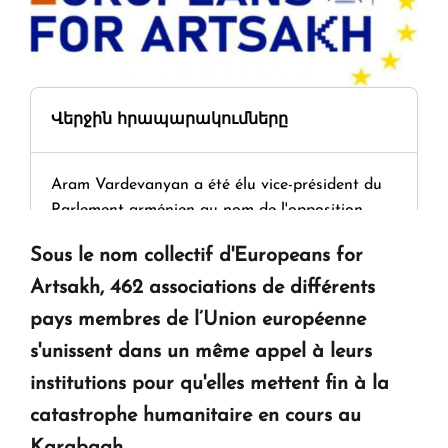
Վերջին հրապարակումները
Aram Vardevanyan a été élu vice-président du
Parlement arménien au nom de l'opposition
Sous le nom collectif d'Europeans for
Démission et reconduction du Premier ministre
Artsakh, 462 associations de différents
pays membres de l’Union européenne
Tamara Stepanyan : « Dès qu’on parle de
s'unissent dans un même appel à leurs
guerre, on est tous des perdants »
institutions pour qu'elles mettent fin à la
catastrophe humanitaire en cours au
" Tant qu'il n'existe pas d'alternative concrète, la
Karabagh.