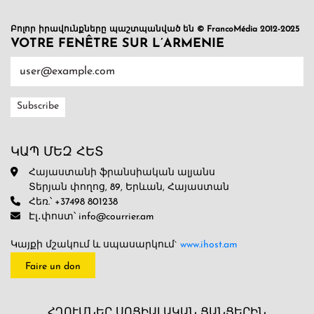
Բոլոր իրավունքները պաշտպանված են © FrancoMédia 2012-2025
VOTRE FENÊTRE SUR L’ARMENIE
ԿԱՊ ՄԵԶ ՀԵՏ
Հայաստանի ֆրանսիական ալյանս
Տերյան փողոց, 89, Երևան, Հայաստան
Հեռ.՝ +37498 801238
Էլ․փոստ՝ info@courrier.am
Կայքի մշակում և սպասարկում`
www.ihost.am
Faire un don
ՀՂՈՒՄՆԵՐ ՍՈՑԻԱԼԱԿԱՆ ՑԱՆՑԵՐԻՆ