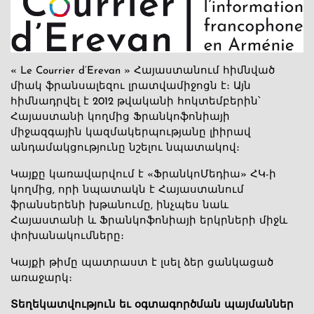
« Le Courrier d’Erevan » Հայաստանում հիմնված
միակ ֆրանսալեզու լրատվամիջոցն է։ Այն
հիմնադրվել է 2012 թվականի հոկտեմբերին՝
Հայաստանի կողմից Ֆրանկոֆոնիայի
միջազգային կազմակերպությանը լիիրավ
անդամակցությունը նշելու նպատակով։
Կայքը կառավարվում է «ՖրանկոՄեդիա» ՀԿ-ի
կողմից, որի նպատակն է Հայաստանում
ֆրանսերենի խթանումը, ինչպես նաև
Հայաստանի և Ֆրանկոֆոնիայի երկրների միջև
փոխանակումները։
Կայքի թիմը պատրաստ է լսել ձեր ցանկացած
առաջարկ։
Տեղեկատվություն եւ օգտագործման պայմաններ