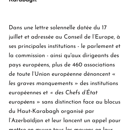
question d'un référendum ne se pose pas. "
KASA : 30 ans d'audace, de résilience et d'avenir
Dans une lettre solennelle datée du 17
en Arménie
juillet et adressée au Conseil de l’Europe, à
ses principales institutions - le parlement et
la commission - ainsi qu'aux dirigeants des
pays européens, plus de 460 associations
de toute l’Union européenne dénoncent «
les graves manquements
» des institutions
européennes et
« des Chefs d’État
européens
» sans distinction face au blocus
du Haut-Karabagh organisé par
l’Azerbaïdjan et leur lancent un appel pour
mettre en œuvre tous les moyens en leur