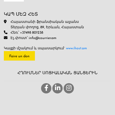
ԿԱՊ ՄԵԶ ՀԵՏ
Հայաստանի ֆրանսիական ալյանս
Տերյան փողոց, 89, Երևան, Հայաստան
Հեռ.՝ +37498 801238
Էլ․փոստ՝ info@courrier.am
Կայքի մշակում և սպասարկում`
www.ihost.am
Faire un don
ՀՂՈՒՄՆԵՐ ՍՈՑԻԱԼԱԿԱՆ ՑԱՆՑԵՐԻՆ