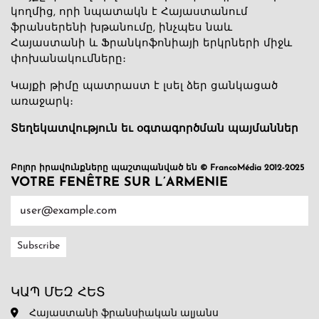
կողմից, որի նպատակն է Հայաստանում
ֆրանսերենի խթանումը, ինչպես նաև
Հայաստանի և Ֆրանկոֆոնիայի երկրների միջև
փոխանակումները։
Կայքի թիմը պատրաստ է լսել ձեր ցանկացած
առաջարկ։
Տեղեկատվություն եւ օգտագործման պայմաններ
Բոլոր իրավունքները պաշտպանված են © FrancoMédia 2012-2025
VOTRE FENÊTRE SUR L’ARMENIE
ԿԱՊ ՄԵԶ ՀԵՏ
Հայաստանի ֆրանսիական ալյանս