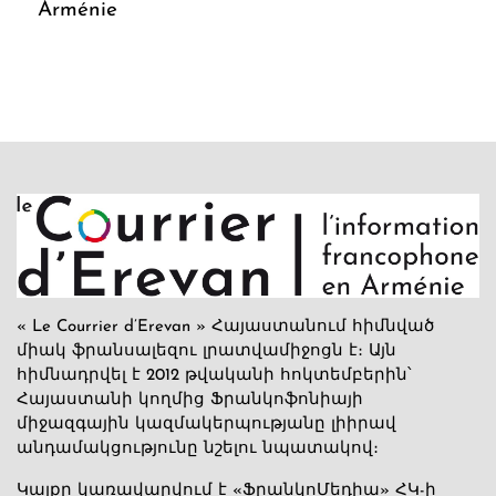
Arménie
« Le Courrier d’Erevan » Հայաստանում հիմնված
միակ ֆրանսալեզու լրատվամիջոցն է։ Այն
հիմնադրվել է 2012 թվականի հոկտեմբերին՝
Հայաստանի կողմից Ֆրանկոֆոնիայի
միջազգային կազմակերպությանը լիիրավ
անդամակցությունը նշելու նպատակով։
Կայքը կառավարվում է «ՖրանկոՄեդիա» ՀԿ-ի