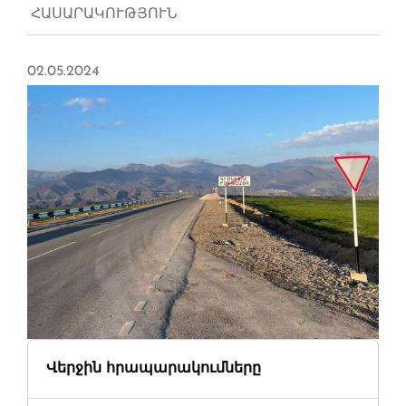
ՀԱՍԱՐԱԿՈՒԹՅՈՒՆ
02.05.2024
Վերջին հրապարակումները