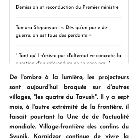
Démission et reconduction du Premier ministre
Tamara Stepanyan : « Dès qu’on parle de
guerre, on est tous des perdants »
" Tant qu'il n'existe pas d'alternative concrète, la
question d'un référendum ne se pose pas. "
De l'ombre à la lumière, les projecteurs
KASA : 30 ans d'audace, de résilience et d'avenir
sont aujourd'hui braqués sur d'autres
en Arménie
villages, "les quatre du Tavush". Il y a sept
mois, à l'autre extrémité de la frontière, il
Le premier hôtel Hyatt Regency d'Arménie
faisait pourtant la Une de de l'actualité
ouvrira ses portes à Dilijan
mondiale. Village-frontière des confins du
Syunik, Kornidzor continue de vivre la