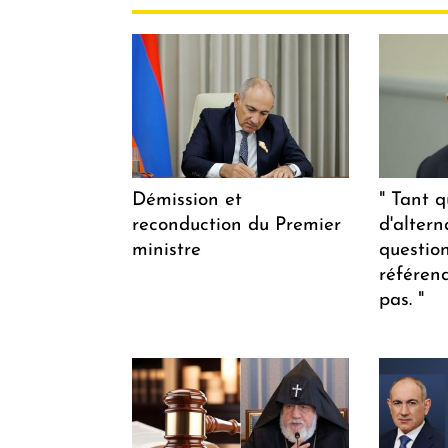
Démission et
" Tant q
reconduction du Premier
d'altern
ministre
questio
référen
pas. "