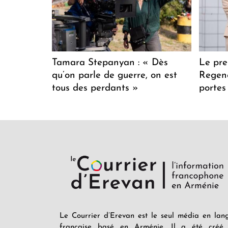
Tamara Stepanyan : « Dès
Le pre
qu’on parle de guerre, on est
Regenc
tous des perdants »
portes
Le Courrier d’Erevan est le seul média en lan
française basé en Arménie. Il a été créé