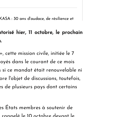
KASA : 30 ans d'audace, de résilience et
d'avenir en Arménie
orisé hier, 11 octobre, le prochain
.
Le premier hôtel Hyatt Regency
, cette mission civile, initiée le 7
d'Arménie ouvrira ses portes à Dilijan
oyés dans le courant de ce mois
 si ce mandat était renouvelable ni
e l'objet de discussions, toutefois,
s de plusieurs pays dont certains
les États membres à soutenir de
 a rappelé le 10 octobre devant le