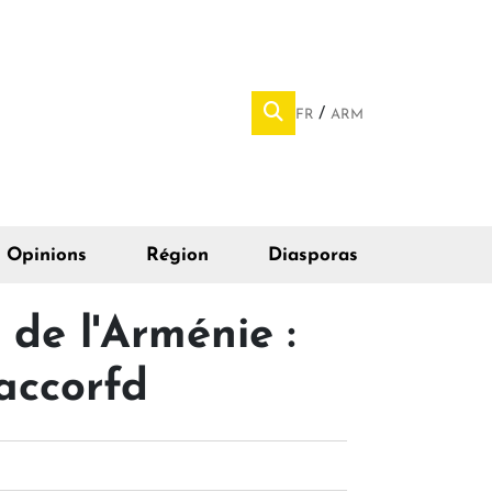
FR
ARM
Opinions
Région
Diasporas
 de l'Arménie :
accorfd