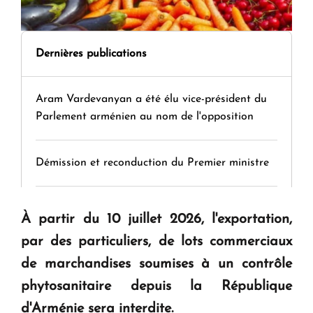
Dernières publications
Aram Vardevanyan a été élu vice-président du
Parlement arménien au nom de l'opposition
Démission et reconduction du Premier ministre
Tamara Stepanyan : « Dès qu’on parle de
À partir du 10 juillet 2026, l'exportation,
guerre, on est tous des perdants »
par des particuliers, de lots commerciaux
de marchandises soumises à un contrôle
" Tant qu'il n'existe pas d'alternative concrète, la
phytosanitaire depuis la République
question d'un référendum ne se pose pas. "
d'Arménie sera interdite.