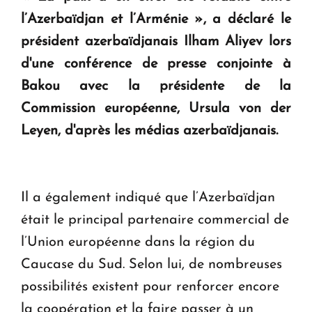
KASA : 30 ans d'audace, de résilience et d'avenir
l’Azerbaïdjan et l’Arménie », a déclaré le
en Arménie
président azerbaïdjanais Ilham Aliyev lors
d'une conférence de presse conjointe à
Le premier hôtel Hyatt Regency d'Arménie
Bakou avec la présidente de la
ouvrira ses portes à Dilijan
Commission européenne, Ursula von der
Leyen, d'après les médias azerbaïdjanais.
Il a également indiqué que l’Azerbaïdjan
était le principal partenaire commercial de
l’Union européenne dans la région du
Caucase du Sud. Selon lui, de nombreuses
possibilités existent pour renforcer encore
la coopération et la faire passer à un