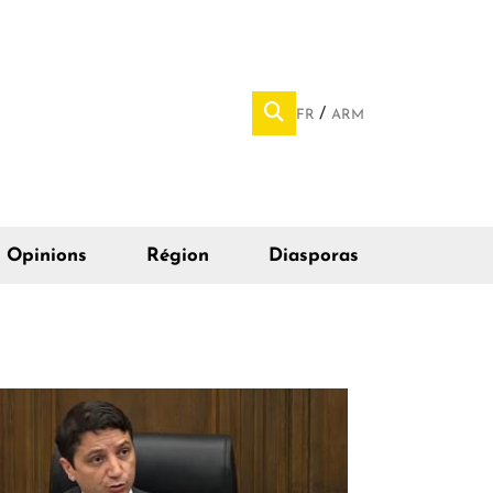
FR
ARM
Opinions
Région
Diasporas