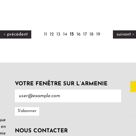
‹ précédent
11
12
13
14
15
16
17
18
19
suivant ›
VOTRE FENÊTRE SUR L’ARMENIE
gue
 en
NOUS CONTACTER
nie