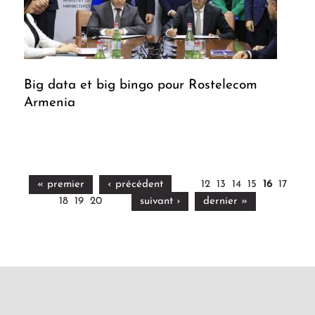
Big data et big bingo pour Rostelecom
Armenia
« premier
‹ précédent
12
13
14
15
16
17
18
19
20
suivant ›
dernier »