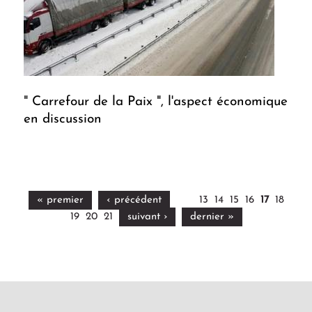
" Carrefour de la Paix ", l'aspect économique
en discussion
« premier
‹ précédent
13
14
15
16
17
18
19
20
21
suivant ›
dernier »