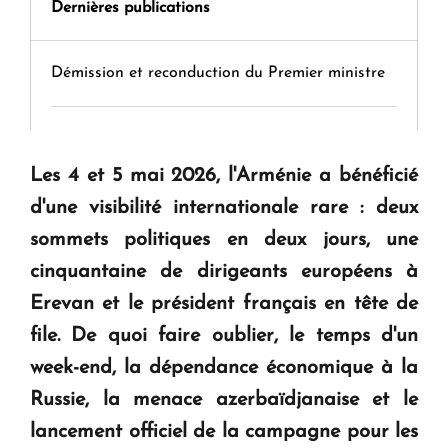
Dernières publications
Démission et reconduction du Premier ministre
Tamara Stepanyan : « Dès qu’on parle de
guerre, on est tous des perdants »
Les 4 et 5 mai 2026, l'Arménie a bénéficié
d'une visibilité internationale rare : deux
" Tant qu'il n'existe pas d'alternative concrète, la
sommets politiques en deux jours, une
question d'un référendum ne se pose pas. "
cinquantaine de dirigeants européens à
Erevan et le président français en tête de
KASA : 30 ans d'audace, de résilience et d'avenir
file. De quoi faire oublier, le temps d'un
en Arménie
week-end, la dépendance économique à la
Russie, la menace azerbaïdjanaise et le
Le premier hôtel Hyatt Regency d'Arménie
lancement officiel de la campagne pour les
ouvrira ses portes à Dilijan