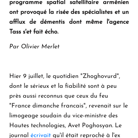
programme spatial satellitaire arménien
Le premier hôtel Hyatt Regency d'Arménie
ont provoqué la risée des spécialistes et un
ouvrira ses portes à Dilijan
afflux de démentis dont même l'agence
Tass s'et fait écho.
Par Olivier Merlet
Hier 9 juillet, le quotidien "Zhoghovurd",
dont le sérieux et la fiabilité sont à peu
près aussi reconnus que ceux du feu
"France dimanche francais", revenait sur le
limogeage soudain du vice-ministre des
Hautes technologies, Avet Poghosyan. Le
journal
écrivait
qu'il était reproché à l'ex