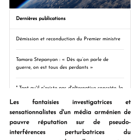
Dernières publications
Démission et reconduction du Premier ministre
Tamara Stepanyan : « Dès qu’on parle de
guerre, on est tous des perdants »
" Tant qu'il n'existe pas d'alternative concrète, la
question d'un référendum ne se pose pas. "
Les fantaisies investigatrices et
sensationnalistes d'un média arménien de
KASA : 30 ans d'audace, de résilience et d'avenir
pauvre réputation sur de pseudo-
en Arménie
interférences perturbatrices du