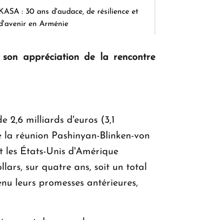
KASA : 30 ans d'audace, de résilience et
d'avenir en Arménie
son appréciation de la rencontre
Le premier hôtel Hyatt Regency
d'Arménie ouvrira ses portes à Dilijan
e 2,6 milliards d'euros (3,1
de la réunion Pashinyan-Blinken-von
et les États-Unis d'Amérique
ars, sur quatre ans, soit un total
enu leurs promesses antérieures,