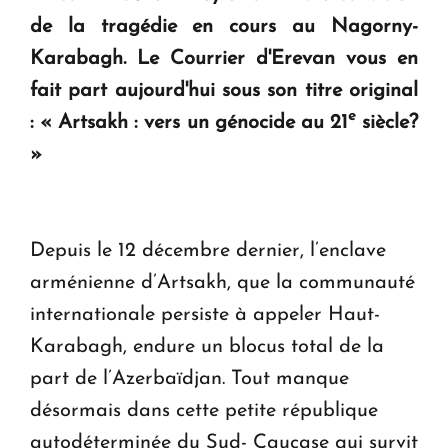
de la tragédie en cours au Nagorny-
Le premier hôtel Hyatt Regency d'Arménie
Karabagh.
Le Courrier d'Erevan vous en
ouvrira ses portes à Dilijan
fait part aujourd'hui sous son titre original
e
:
« Artsakh : vers un génocide au 21
siècle?
»
Depuis le 12 décembre dernier, l’enclave
arménienne d’Artsakh, que la communauté
internationale persiste à appeler Haut-
Karabagh, endure un blocus total de la
part de l’Azerbaïdjan. Tout manque
désormais dans cette petite république
autodéterminée du Sud- Caucase qui survit