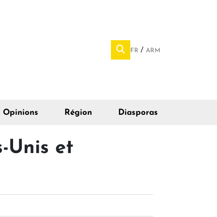
FR
ARM
Opinions
Région
Diasporas
s-Unis et