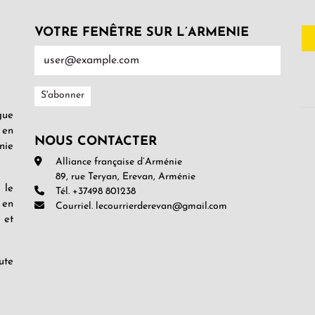
VOTRE FENÊTRE SUR L’ARMENIE
gue
 en
NOUS CONTACTER
nie
Alliance française d’Arménie
89, rue Teryan, Erevan, Arménie
 le
Tél. +37498 801238
 en
Courriel. lecourrierderevan@gmail.com
 et
ute