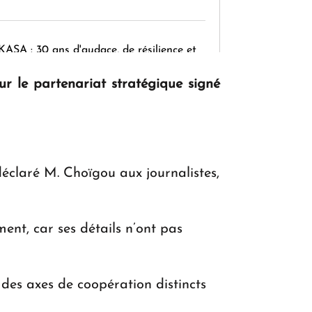
KASA : 30 ans d'audace, de résilience et
d'avenir en Arménie
ur le partenariat stratégique signé
Le premier hôtel Hyatt Regency
d'Arménie ouvrira ses portes à Dilijan
déclaré M. Choïgou aux journalistes,
ent, car ses détails n’ont pas
des axes de coopération distincts