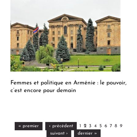
Femmes et politique en Arménie : le pouvoir,
c’est encore pour demain
« premier
‹ précédent
1
2
3
4
5
6
7
8
9
suivant ›
dernier »