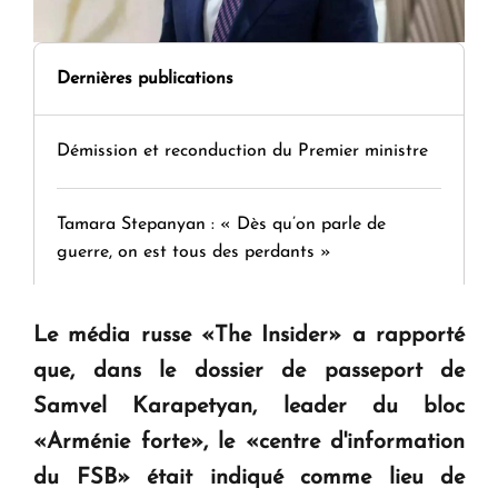
Dernières publications
Démission et reconduction du Premier ministre
Tamara Stepanyan : « Dès qu’on parle de
guerre, on est tous des perdants »
" Tant qu'il n'existe pas d'alternative concrète, la
Le média russe «The Insider» a rapporté
question d'un référendum ne se pose pas. "
que, dans le dossier de passeport de
Samvel Karapetyan, leader du bloc
KASA : 30 ans d'audace, de résilience et d'avenir
«Arménie forte», le «centre d'information
en Arménie
du FSB» était indiqué comme lieu de