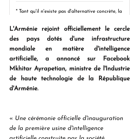
" Tant qu'il n'existe pas d'alternative concrète, la
question d'un référendum ne se pose pas. "
L'Arménie rejoint officiellement le cercle
des pays dotés d'une infrastructure
KASA : 30 ans d'audace, de résilience et d'avenir
en Arménie
mondiale en matière d'intelligence
artificielle, a annoncé sur Facebook
Le premier hôtel Hyatt Regency d'Arménie
Mkhitar Ayrapetian, ministre de l'Industrie
ouvrira ses portes à Dilijan
de haute technologie de la République
d'Arménie.
«
Une cérémonie officielle d'inauguration
de la première usine d'intelligence
artificielle construite par la société