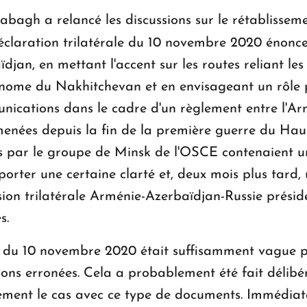
agh a relancé les discussions sur le rétablissem
déclaration trilatérale du 10 novembre 2020 énonc
ïdjan, en mettant l'accent sur les routes reliant le
nome du Nakhitchevan et en envisageant un rôle po
nications dans le cadre d'un règlement entre l'Arm
 menées depuis la fin de la première guerre du H
es par le groupe de Minsk de l'OSCE contenaient u
porter une certaine clarté et, deux mois plus tard,
on trilatérale Arménie-Azerbaïdjan-Russie présidé
s.
on du 10 novembre 2020 était suffisamment vague po
tions erronées. Cela a probablement été fait délib
lement le cas avec ce type de documents. Immédia