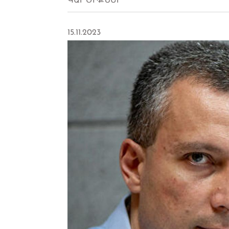
ԿԱՐԾԻՔՆԵՐ
15.11.2023