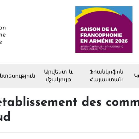
Արվեստ և
Ֆրանկոֆոն
նտեսություն
Կ
մշակույթ
Հայաստան
rétablissement des com
ud