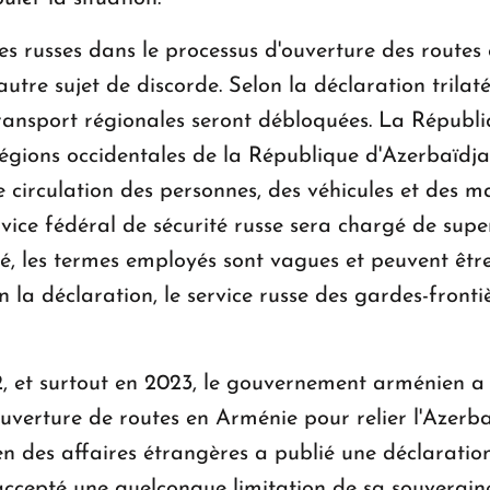
es russes dans le processus d'ouverture des routes 
utre sujet de discorde. Selon la déclaration trila
ransport régionales seront débloquées. La Républi
s régions occidentales de la République d'Azerbaïd
e circulation des personnes, des véhicules et des m
vice fédéral de sécurité russe sera chargé de superv
 les termes employés sont vagues et peuvent être
on la déclaration, le service russe des gardes-front
2, et surtout en 2023, le gouvernement arménien 
ouverture de routes en Arménie pour relier l'Azerb
en des affaires étrangères a publié une déclaratio
ccepté une quelconque limitation de sa souverainet