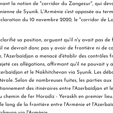
ant la notion de "corridor du Zangezur", qui devai
ienne de Syunik. L'Arménie s'est opposée au terme
claration du 10 novembre 2020, le "corridor de Lat
arifié sa position, arguant qu'il n'y avait pas de 
il ne devrait donc pas y avoir de frontière ni de c
, l'Azerbaïdjan a menacé d'établir des contrôles fr
jeté ces allégations, affirmant qu'il ne pouvait y a
'Azerbaïdjan et le Nakhitchevan via Syunik. Les déb
érale. Selon de nombreuses fuites, les parties au
tionnement des itinéraires entre l'Azerbaïdjan et 
du chemin de fer Horadiz - Yeraskh en premier li
e long de la frontière entre l'Arménie et l'Azerbaï
tchevan via l'Arménie.