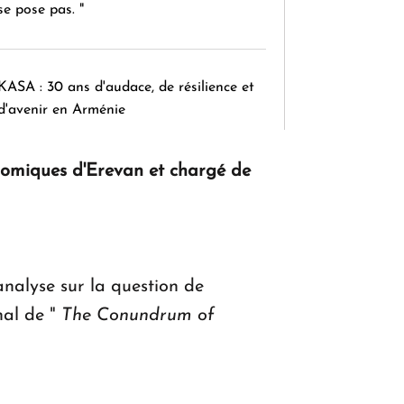
se pose pas. "
KASA : 30 ans d'audace, de résilience et
d'avenir en Arménie
nomiques d'Erevan et chargé de
Le premier hôtel Hyatt Regency
d'Arménie ouvrira ses portes à Dilijan
nalyse sur la question de
nal de "
The Conundrum of