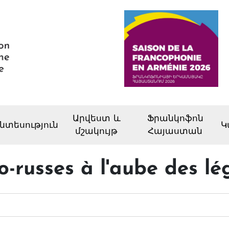
Արվեստ և
Ֆրանկոֆոն
նտեսություն
Կ
մշակույթ
Հայաստան
-russes à l'aube des lé