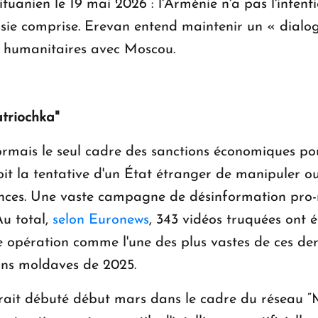
tuanien le 19 mai 2026 : l'Arménie n'a pas l'intent
ssie comprise. Erevan entend maintenir un « dial
et humanitaires avec Moscou.
atriochka"
ormais le seul cadre des sanctions économiques po
soit la tentative d'un État étranger de manipuler 
rences. Une vaste campagne de désinformation pro-r
Au total,
selon Euronews
, 343 vidéos truquées ont 
 opération comme l'une des plus vastes de ces dern
ons moldaves de 2025.
aurait débuté début mars dans le cadre du réseau