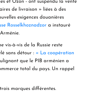
ies et Ozon - ont suspendu la vente
res de livraison » liées à des
uvelles exigences douanières
usse Rosselkhoznadzor
a instauré
'Arménie.
vis-à-vis de la Russie reste
elé sans détour :
« La coopération
oulignant que le PIB arménien a
commerce total du pays. Un rappel
trois marques différentes.