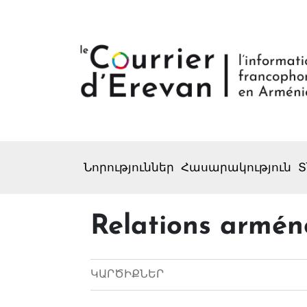
Նորություններ
Հասարակություն
Տ
Relations arméno
ԿԱՐԾԻՔՆԵՐ