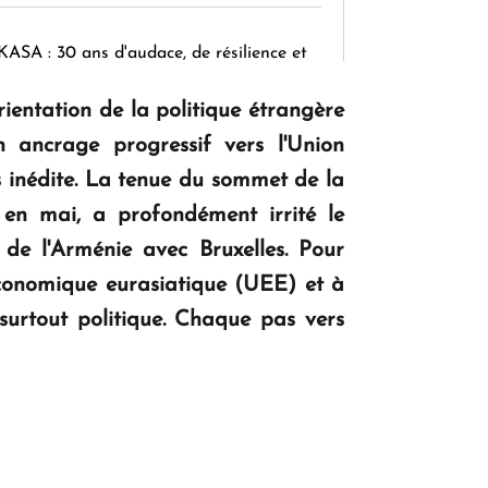
KASA : 30 ans d'audace, de résilience et
d'avenir en Arménie
rientation de la politique étrangère
 ancrage progressif vers l'Union
Le premier hôtel Hyatt Regency
s inédite. La tenue du sommet de la
d'Arménie ouvrira ses portes à Dilijan
n mai, a profondément irrité le
de l'Arménie avec Bruxelles. Pour
économique eurasiatique (UEE) et à
surtout politique. Chaque pas vers