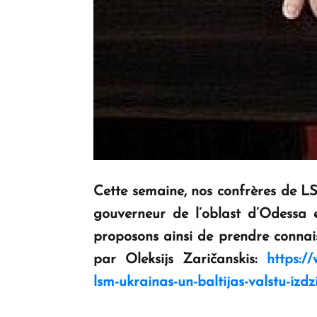
Cette semaine, nos confrères de LSM
gouverneur de l’oblast d’Odessa 
proposons ainsi de prendre connais
par Oleksijs Zaričanskis:
https://
lsm-ukrainas-un-baltijas-valstu-izd