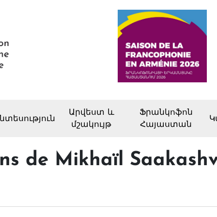
Արվեստ և
Ֆրանկոֆոն
նտեսություն
Կ
մշակույթ
Հայաստան
ns de Mikhaïl Saakashvi