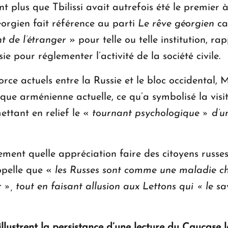
nt plus que Tbilissi avait autrefois été le premi
éorgien fait référence au parti
Le rêve géorgien
ca
t de l’étranger
» pour telle ou telle institution, r
ie pour réglementer l’activité de la société civile.
rce actuels entre la Russie et le bloc occidental, M
ique arménienne actuelle, ce qu’a symbolisé la vis
ettant en relief le «
tournant psychologique » d’u
ment quelle appréciation faire des citoyens russe
ppelle que «
les Russes sont comme une maladie chr
ir », tout en faisant allusion aux Lettons qui « le 
llustrent la persistance d’une lecture du Caucase 