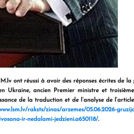
.lv ont réussi à avoir des réponses écrites de la
en Ukraine, ancien Premier ministre et troisièm
sance de la traduction et de l’analyse de l’articl
www.lsm.lv/raksts/zinas/arzemes/05.06.2026-gruzijas
zivosana-ir-nedalami-jedzieni.a650118/
.