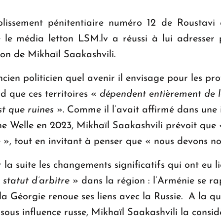
blissement pénitentiaire numéro 12 de Roustavi
 le média letton LSM.lv a réussi à lui adresser p
on de Mikhaïl Saakashvili.
cien politicien quel avenir il envisage pour les pr
nd que ces territoires «
dépendent entièrement de l
est que ruines
». Comme il l’avait affirmé dans une 
 Welle en 2023, Mikhaïl Saakashvili prévoit que «
ie », tout en invitant à penser que « nous devons 
r la suite les changements significatifs qui ont eu
 statut d’arbitre
» dans la région : l’Arménie se r
la Géorgie renoue ses liens avec la Russie. A la q
sous influence russe, Mikhaïl Saakashvili la cons