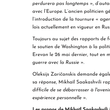
perdurera pas longtemps
», d’auta
avec l’Europe. L’ancien politicien g
l’introduction de la tournure «
agen
lois actuellement en vigueur en Russ
Toujours au sujet des rapports de fo
le soutien de Washington à la polit
Erevan le 26 mai dernier, tout en m
guerre avec la Russie
».
Oleksijs Zaričanskis demande égale
sa réponse, Mikhaïl Saakashvili ra
difficile de se débarrasser à l'aven
expérience personnelle
».
Les propos de Mikhaïl Saakashvili i