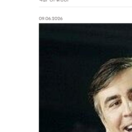
ԿԱՐԾԻՔՆԵՐ
09.06.2026