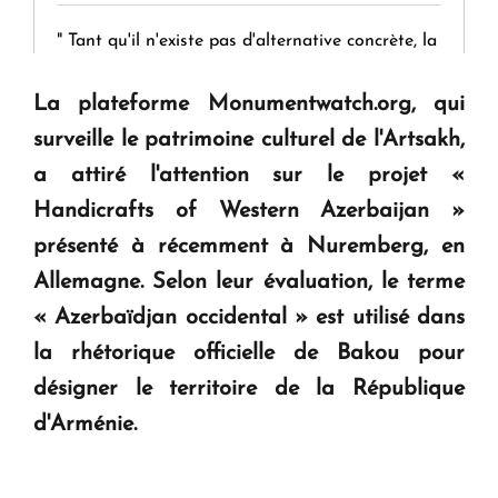
" Tant qu'il n'existe pas d'alternative concrète, la
question d'un référendum ne se pose pas. "
La plateforme Monumentwatch.org, qui
surveille le patrimoine culturel de l'Artsakh,
KASA : 30 ans d'audace, de résilience et d'avenir
en Arménie
a attiré l'attention sur le projet «
Handicrafts of Western Azerbaijan »
Le premier hôtel Hyatt Regency d'Arménie
présenté à récemment à Nuremberg, en
ouvrira ses portes à Dilijan
Allemagne. Selon leur évaluation, le terme
« Azerbaïdjan occidental » est utilisé dans
la rhétorique officielle de Bakou pour
désigner le territoire de la République
d'Arménie.