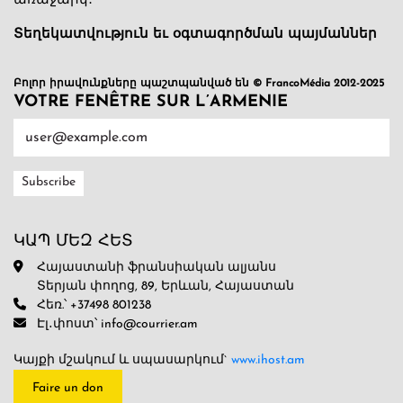
առաջարկ։
Տեղեկատվություն եւ օգտագործման պայմաններ
Բոլոր իրավունքները պաշտպանված են © FrancoMédia 2012-2025
VOTRE FENÊTRE SUR L’ARMENIE
ԿԱՊ ՄԵԶ ՀԵՏ
Հայաստանի ֆրանսիական ալյանս
Տերյան փողոց, 89, Երևան, Հայաստան
Հեռ.՝ +37498 801238
Էլ․փոստ՝ info@courrier.am
Կայքի մշակում և սպասարկում`
www.ihost.am
Faire un don