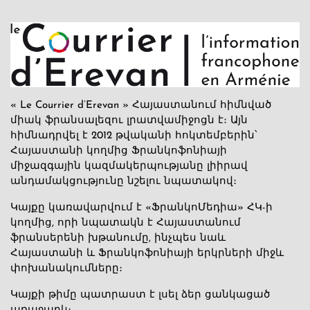
« Le Courrier d’Erevan » Հայաստանում հիմնված
միակ ֆրանսալեզու լրատվամիջոցն է։ Այն
հիմնադրվել է 2012 թվականի հոկտեմբերին՝
Հայաստանի կողմից Ֆրանկոֆոնիայի
միջազգային կազմակերպությանը լիիրավ
անդամակցությունը նշելու նպատակով։
Կայքը կառավարվում է «ՖրանկոՄեդիա» ՀԿ-ի
կողմից, որի նպատակն է Հայաստանում
ֆրանսերենի խթանումը, ինչպես նաև
Հայաստանի և Ֆրանկոֆոնիայի երկրների միջև
փոխանակումները։
Կայքի թիմը պատրաստ է լսել ձեր ցանկացած