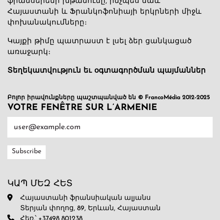
ֆրանսերենի խթանումը, ինչպես նաև
Հայաստանի և Ֆրանկոֆոնիայի երկրների միջև
փոխանակումները։
Կայքի թիմը պատրաստ է լսել ձեր ցանկացած
առաջարկ։
Տեղեկատվություն եւ օգտագործման պայմաններ
Բոլոր իրավունքները պաշտպանված են © FrancoMédia 2012-2025
VOTRE FENÊTRE SUR L’ARMENIE
ԿԱՊ ՄԵԶ ՀԵՏ
Հայաստանի ֆրանսիական ալյանս
Տերյան փողոց, 89, Երևան, Հայաստան
Հեռ.՝ +37498 801238