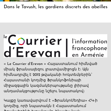
Dans le Tavush, les gardiens discrets des abeilles
« Le Courrier d’Erevan » Հայաստանում հիմնված
միակ ֆրանսալեզու լրատվամիջոցն է։ Այն
հիմնադրվել է 2012 թվականի հոկտեմբերին՝
Հայաստանի կողմից Ֆրանկոֆոնիայի
միջազգային կազմակերպությանը լիիրավ
անդամակցությունը նշելու նպատակով։
Կայքը կառավարվում է «ՖրանկոՄեդիա» ՀԿ-ի
կողմից, որի նպատակն է Հայաստանում