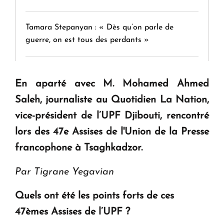
Tamara Stepanyan : « Dès qu’on parle de
guerre, on est tous des perdants »
" Tant qu'il n'existe pas d'alternative concrète, la
En aparté avec M. Mohamed Ahmed
question d'un référendum ne se pose pas. "
Saleh, journaliste au Quotidien La Nation,
vice-président de l’UPF Djibouti, rencontré
KASA : 30 ans d'audace, de résilience et d'avenir
lors des 47e Assises de l'Union de la Presse
en Arménie
francophone à Tsaghkadzor.
Le premier hôtel Hyatt Regency d'Arménie
Par Tigrane Yegavian
ouvrira ses portes à Dilijan
Quels ont été les points forts de ces
47èmes Assises de l’UPF ?