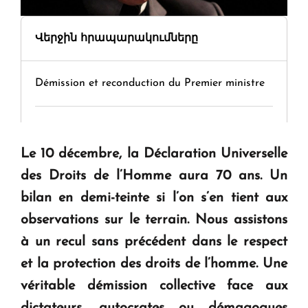
Վերջին հրապարակումները
Démission et reconduction du Premier ministre
Tamara Stepanyan : « Dès qu’on parle de
guerre, on est tous des perdants »
Le 10 décembre, la Déclaration Universelle
des Droits de l’Homme aura 70 ans. Un
" Tant qu'il n'existe pas d'alternative concrète, la
bilan en demi-teinte si l’on s’en tient aux
question d'un référendum ne se pose pas. "
observations sur le terrain. Nous assistons
à un recul sans précédent dans le respect
KASA : 30 ans d'audace, de résilience et d'avenir
et la protection des droits de l’homme. Une
en Arménie
véritable démission collective face aux