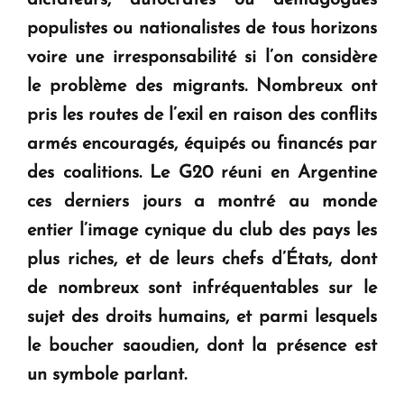
dictateurs, autocrates ou démagogues
Le premier hôtel Hyatt Regency d'Arménie
populistes ou nationalistes de tous horizons
ouvrira ses portes à Dilijan
voire une irresponsabilité si l’on considère
le problème des migrants. Nombreux ont
pris les routes de l’exil en raison des conflits
armés encouragés, équipés ou financés par
des coalitions. Le G20 réuni en Argentine
ces derniers jours a montré au monde
entier l’image cynique du club des pays les
plus riches, et de leurs chefs d’États, dont
de nombreux sont infréquentables sur le
sujet des droits humains, et parmi lesquels
le boucher saoudien, dont la présence est
un symbole parlant.