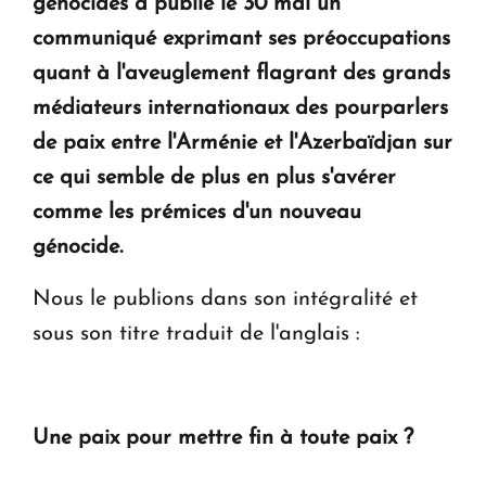
génocides a publié le 30 mai un
" Tant qu'il n'existe pas d'alternative concrète, la
communiqué exprimant ses préoccupations
question d'un référendum ne se pose pas. "
quant à l'aveuglement flagrant des grands
médiateurs internationaux des pourparlers
KASA : 30 ans d'audace, de résilience et d'avenir
de paix entre l'Arménie et l'Azerbaïdjan sur
en Arménie
ce qui semble de plus en plus s'avérer
comme les prémices d'un nouveau
génocide.
Nous le publions dans son intégralité et
sous son titre traduit de l'anglais :
Une paix pour mettre fin à toute paix ?