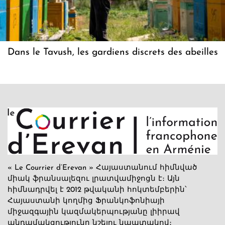
Dans le Tavush, les gardiens discrets des abeilles
« Le Courrier d’Erevan » Հայաստանում հիմնված
միակ ֆրանսալեզու լրատվամիջոցն է։ Այն
հիմնադրվել է 2012 թվականի հոկտեմբերին՝
Հայաստանի կողմից Ֆրանկոֆոնիայի
միջազգային կազմակերպությանը լիիրավ
անդամակցությունը նշելու նպատակով։