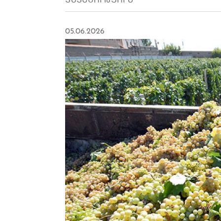
ՏՆՏԵՍՈՒԹՅՈՒՆ
05.06.2026