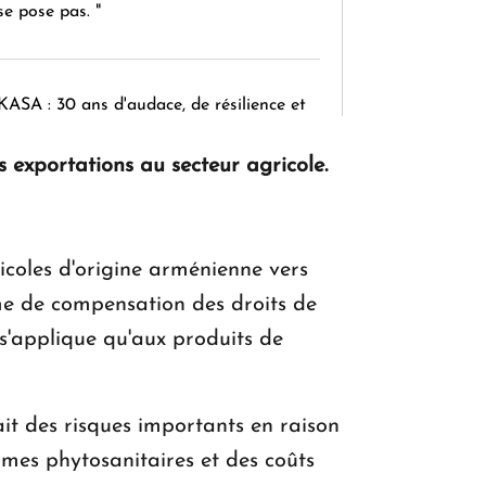
se pose pas. "
KASA : 30 ans d'audace, de résilience et
d'avenir en Arménie
exportations au secteur agricole.
Le premier hôtel Hyatt Regency
d'Arménie ouvrira ses portes à Dilijan
icoles d'origine arménienne vers
e de compensation des droits de
s'applique qu'aux produits de
ait des risques importants en raison
rmes phytosanitaires et des coûts