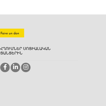
Faire un don
ՀՂՈՒՄՆԵՐ ՍՈՑԻԱԼԱԿԱՆ
ՑԱՆՑԵՐԻՆ