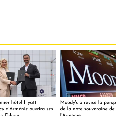
mier hôtel Hyatt
Moody's a révisé la persp
y d'Arménie ouvrira ses
de la note souveraine de
 à Dilijan
l'Arménie.