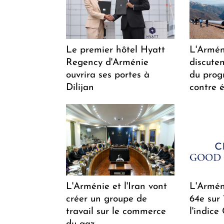
Le premier hôtel Hyatt
L'Arméni
Regency d'Arménie
discuten
ouvrira ses portes à
du pro
Dilijan
contre é
L'Arménie et l'Iran vont
L'Arméni
créer un groupe de
64e sur
travail sur le commerce
l'indice