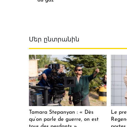
du gaz
Մեր ընտրանին
Tamara Stepanyan : « Dès
Le pre
qu’on parle de guerre, on est
Regenc
tous des perdants »
portes