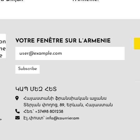
VOTRE FENÊTRE SUR L’ARMENIE
ԿԱՊ ՄԵԶ ՀԵՏ
Հայաստանի ֆրանսիական ալյանս
Տերյան փողոց, 89, Երևան, Հայաստան
Հեռ.՝ +37498 801238
Էլ․փոստ՝ info@courrier.am
»