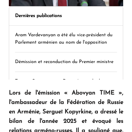
Dernières publications
Aram Vardevanyan a été élu vice-président du
Parlement arménien au nom de l'opposition
Démission et reconduction du Premier ministre
Tamara Stepanyan : « Dès qu’on parle de
guerre, on est tous des perdants »
Lors de l'émission « Abovyan TIME »,
l'ambassadeur de la Fédération de Russie
" Tant qu'il n'existe pas d'alternative concrète, la
en Arménie, Sergueï Kopyrkine, a dressé le
question d'un référendum ne se pose pas. "
bilan de l'année 2025 et évoqué les
relations arméno-russes. Il a souligné que,