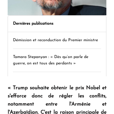
Dernières publications
Démission et reconduction du Premier ministre
Tamara Stepanyan : « Dès qu’on parle de
guerre, on est tous des perdants »
" Tant qu'il n'existe pas d'alternative concrète, la
question d'un référendum ne se pose pas. "
« Trump souhaite obtenir le prix Nobel et
s'efforce donc de régler les conflits,
KASA : 30 ans d'audace, de résilience et d'avenir
notamment entre l'Arménie et
en Arménie
l'Azerbaïdjan. C'est la raison principale de