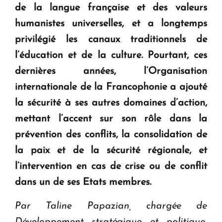
de la langue française et des valeurs
KASA : 30 ans d'audace, de résilience et d'avenir
humanistes universelles, et a longtemps
en Arménie
privilégié les canaux traditionnels de
l’éducation et de la culture. Pourtant, ces
Le premier hôtel Hyatt Regency d'Arménie
dernières années, l’Organisation
ouvrira ses portes à Dilijan
internationale de la Francophonie a ajouté
la sécurité à ses autres domaines d’action,
mettant l’accent sur son rôle dans la
prévention des conflits, la consolidation de
la paix et de la sécurité régionale, et
l’intervention en cas de crise ou de conflit
dans un de ses Etats membres.
Par Taline Papazian, chargée de
Développement stratégique et politique,