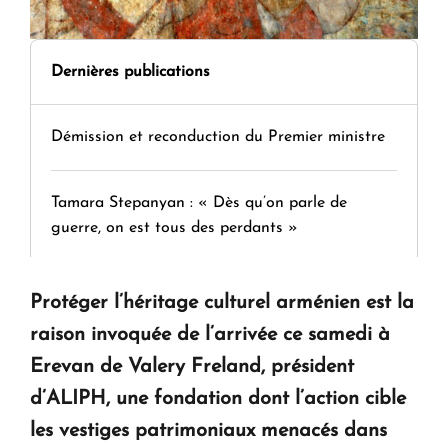
Dernières publications
Démission et reconduction du Premier ministre
Tamara Stepanyan : « Dès qu’on parle de
guerre, on est tous des perdants »
" Tant qu'il n'existe pas d'alternative concrète, la
Protéger l’héritage culturel arménien est la
question d'un référendum ne se pose pas. "
raison invoquée de l’arrivée ce samedi à
Erevan de Valery Freland, président
KASA : 30 ans d'audace, de résilience et d'avenir
d’ALIPH, une fondation dont l’action cible
en Arménie
les vestiges patrimoniaux menacés dans