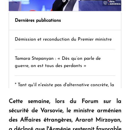
Dernières publications
Démission et reconduction du Premier ministre
Tamara Stepanyan : « Dès qu’on parle de
guerre, on est tous des perdants »
" Tant qu'il n'existe pas d'alternative concrète, la
question d'un référendum ne se pose pas. "
Cette semaine, lors du Forum sur la
sécurité de Varsovie, le ministre arménien
KASA : 30 ans d'audace, de résilience et d'avenir
en Arménie
des Affaires étrangères, Ararat Mirzoyan,
a déclaré que l'Arménie resterait favorable