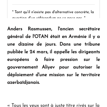
" Tant qu'il n'existe pas d'alternative concrète, la
question d'un référendum ne se pose pas. "
Anders Rasmussen, l'ancien secrétaire
KASA : 30 ans d'audace, de résilience et d'avenir
général de l'OTAN était en Arménie il y a
en Arménie
une dizaine de jours. Dans une tribune
publiée le 24 mars, il appelle les dirigeants
Le premier hôtel Hyatt Regency d'Arménie
européens à faire pression sur le
ouvrira ses portes à Dilijan
gouvernement Aliyev pour autoriser le
déploiement d'une mission sur le territoire
azerbaïdjanais.
« Tous les yeux sont à juste titre rivés sur la