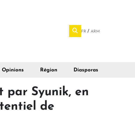
FR
ARM
Opinions
Région
Diasporas
t par Syunik, en
entiel de