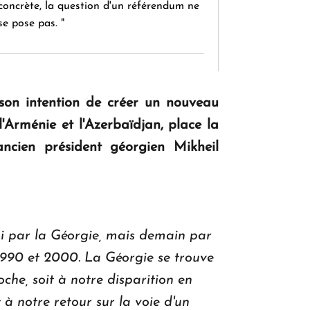
concrète, la question d'un référendum ne
se pose pas. "
KASA : 30 ans d'audace, de résilience et
d'avenir en Arménie
 son intention de créer un nouveau
l'Arménie et l'Azerbaïdjan, place la
'ancien président géorgien Mikheil
Le premier hôtel Hyatt Regency
d'Arménie ouvrira ses portes à Dilijan
hui par la Géorgie, mais demain par
1990 et 2000. La Géorgie se trouve
che, soit à notre disparition en
 à notre retour sur la voie d'un