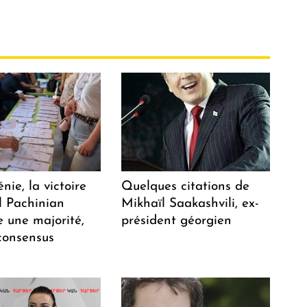
ie, la victoire
Quelques citations de
l Pachinian
Mikhaïl Saakashvili, ex-
e une majorité,
président géorgien
consensus