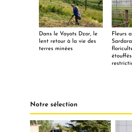
Dans le Vayots Dzor, le
Fleurs 
lent retour à la vie des
Sardarap
terres minées
floricul
étouffés
restrict
Notre sélection