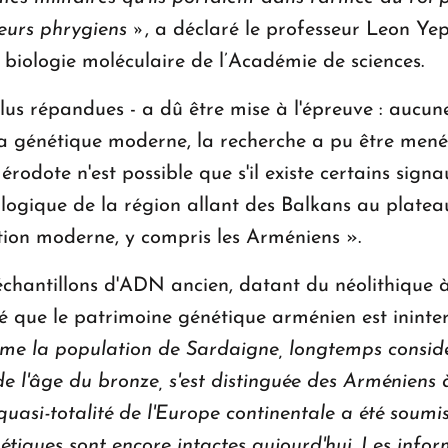
eurs phrygiens »
, a déclaré le professeur Leon Ye
e biologie moléculaire de l’Académie de sciences.
plus répandues - a dû être mise à l'épreuve : aucu
la génétique moderne, la recherche a pu être menée
érodote n'est possible que s'il existe certains sign
logique de la région allant des Balkans au platea
ion moderne, y compris les Arméniens ».
chantillons d'ADN ancien, datant du néolithique à 
é que le patrimoine génétique arménien est ininter
ême la population de Sardaigne, longtemps consid
 de l'âge du bronze, s'est distinguée des Arméniens 
quasi-totalité de l'Europe continentale a été soum
étiques sont encore intactes aujourd'hui.
Les infor