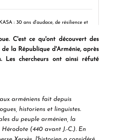
KASA : 30 ans d'audace, de résilience et
d'avenir en Arménie
pue.
C'est ce qu'ont découvert des
es de la République d'Arménie, après
Le premier hôtel Hyatt Regency
.
Les chercheurs ont ainsi réfuté
d'Arménie ouvrira ses portes à Dilijan
eaux arméniens fait depuis
es, historiens et linguistes.
cales du peuple arménien, la
 Hérodote (440 avant J.-C.).
En
erse Xerxès, l'historien a considéré