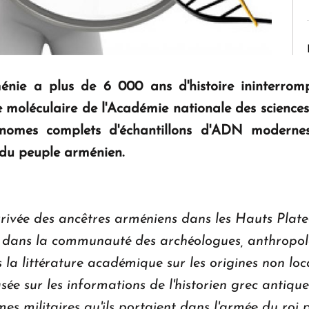
énie a plus de 6 000 ans d'histoire ininterrom
ogie moléculaire de l'Académie nationale des scienc
nomes complets d'échantillons d'ADN modernes
 du peuple arménien.
arrivée des ancêtres arméniens dans les Hauts Plat
 dans la communauté des archéologues, anthropologu
 la littérature académique sur les origines non lo
ée sur les informations de l'historien grec antique
es militaires qu'ils portaient dans l'armée du roi p