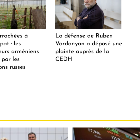
arrachées à
La défense de Ruben
at : les
Vardanyan a déposé une
teurs arméniens
plainte auprès de la
 par les
CEDH
ions russes