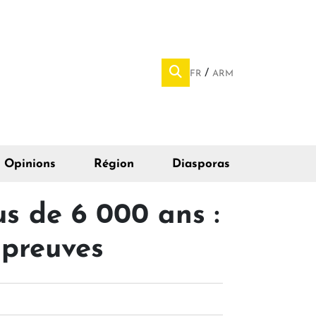
FR
ARM
Opinions
Région
Diasporas
s de 6 000 ans :
 preuves