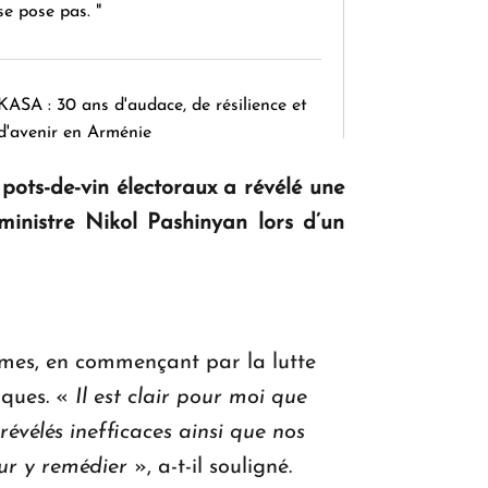
se pose pas. "
KASA : 30 ans d'audace, de résilience et
d'avenir en Arménie
 pots-de-vin électoraux a révélé une
 ministre Nikol Pashinyan lors d’un
Le premier hôtel Hyatt Regency
d'Arménie ouvrira ses portes à Dilijan
formes, en commençant par la lutte
iques. «
Il est clair pour moi que
évélés inefficaces ainsi que nos
ur y remédier
», a-t-il souligné.