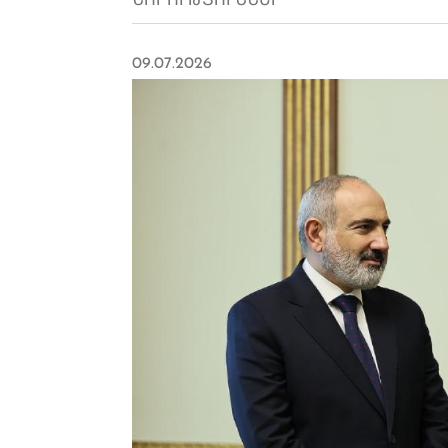
ՆՈՐՈՒԹՅՈՒՆՆԵՐ
09.07.2026