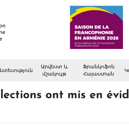
Արվեստ և
Ֆրանկոֆոն
նտեսություն
Կ
մշակույթ
Հայաստան
élections ont mis en évi