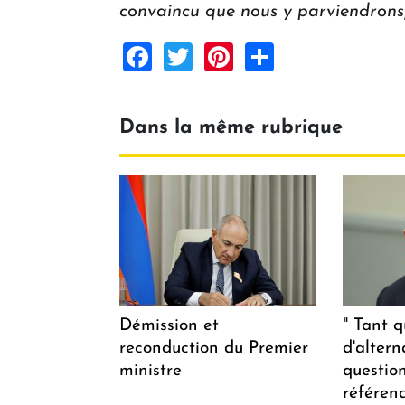
convaincu que nous y parviendrons
Facebook
Twitter
Pinterest
Share
Dans la même rubrique
Démission et
" Tant q
reconduction du Premier
d'altern
ministre
questio
référen