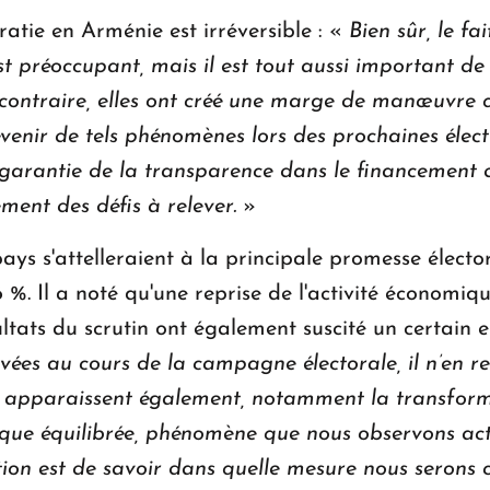
ratie en Arménie est irréversible : «
Bien sûr, le fa
st préoccupant, mais il est tout aussi important de
 contraire, elles ont créé une marge de manœuvre 
évenir de tels phénomènes lors des prochaines électi
 garantie de la transparence dans le financement d
ement des défis à relever.
»
pays s'attelleraient à la principale promesse électo
 Il a noté qu'une reprise de l'activité économiqu
ésultats du scrutin ont également suscité un certain
evées au cours de la campagne électorale, il n’en r
és apparaissent également, notamment la transform
que équilibrée, phénomène que nous observons actue
stion est de savoir dans quelle mesure nous serons 