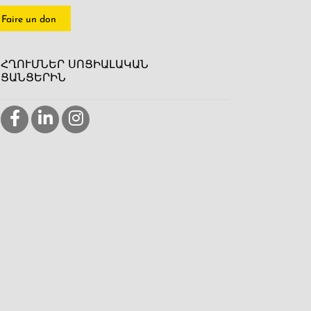
Faire un don
ՀՂՈՒՄՆԵՐ ՍՈՑԻԱԼԱԿԱՆ
ՑԱՆՑԵՐԻՆ