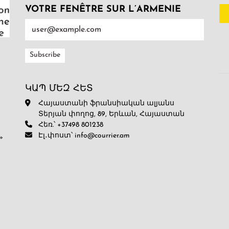
VOTRE FENÊTRE SUR L’ARMENIE
ԿԱՊ ՄԵԶ ՀԵՏ
Հայաստանի ֆրանսիական ալյանս
Տերյան փողոց, 89, Երևան, Հայաստան
Հեռ.՝ +37498 801238
Էլ․փոստ՝ info@courrier.am
»