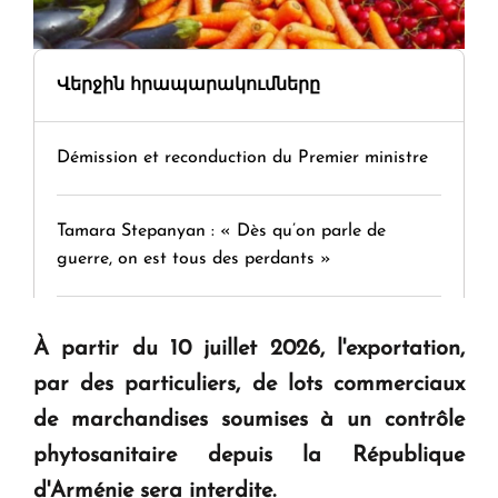
Վերջին հրապարակումները
Démission et reconduction du Premier ministre
Tamara Stepanyan : « Dès qu’on parle de
guerre, on est tous des perdants »
" Tant qu'il n'existe pas d'alternative concrète, la
À partir du 10 juillet 2026, l'exportation,
question d'un référendum ne se pose pas. "
par des particuliers, de lots commerciaux
de marchandises soumises à un contrôle
KASA : 30 ans d'audace, de résilience et d'avenir
phytosanitaire depuis la République
en Arménie
d'Arménie sera interdite.