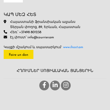
ԿԱՊ ՄԵԶ ՀԵՏ
Հայաստանի ֆրանսիական ալյանս
Տերյան փողոց, 89, Երևան, Հայաստան
Հեռ.՝ +37498 801238
Էլ․փոստ՝ info@courrier.am
Կայքի մշակում և սպասարկում`
www.ihost.am
Faire un don
ՀՂՈՒՄՆԵՐ ՍՈՑԻԱԼԱԿԱՆ ՑԱՆՑԵՐԻՆ