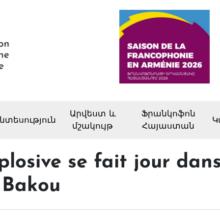
Արվեստ և
Ֆրանկոֆոն
նտեսություն
Կ
մշակույթ
Հայաստան
losive se fait jour dans
 Bakou