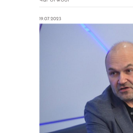
ԿԱՐԾԻՔՆԵՐ
19.07.2023