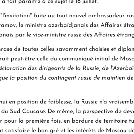
l a fait paraître à ce sujet le 18 juillet.
"l'invitation" faite au tout nouvel ambassadeur ru
amov, le ministre azerbaïdjanais des Affaires étr
nais par le vice-ministre russe des Affaires étrang
 phrase de toutes celles savamment choisies et dipl
rait peut-être celle du communiqué initial de Mosco
claration des dirigeants de la Russie, de l'Azerba
ue la position du contingent russe de maintien de
hui en position de faiblesse, la Russie n'a vraise
s du Sud Caucase. De même, la perspective de dev
er pour la première fois, en bordure de territoire
t satisfaire le bon gré et les intérêts de Moscou d