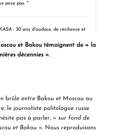
se pose pas. "
KASA : 30 ans d'audace, de résilience et
d'avenir en Arménie
 Moscou et Bakou témoignent de « la
rnières décennies ».
Le premier hôtel Hyatt Regency
d'Arménie ouvrira ses portes à Dilijan
chon brûle entre Bakou et Moscou au
, le journaliste politologue russe
ésite pas à parler, «
sur fond de
oscou et Bakou
». Nous reproduisons