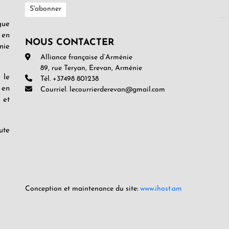
gue
 en
NOUS CONTACTER
nie
Alliance française d’Arménie
89, rue Teryan, Erevan, Arménie
 le
Tél. +37498 801238
 en
Courriel. lecourrierderevan@gmail.com
 et
ute
Conception et maintenance du site:
www.ihost.am