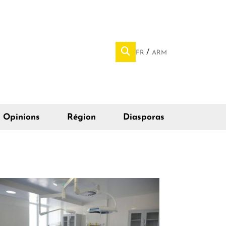
FR
ARM
Opinions
Région
Diasporas