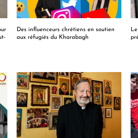
our
Des influenceurs chrétiens en soutien
Le
t-
aux réfugiés du Kharabagh
pr