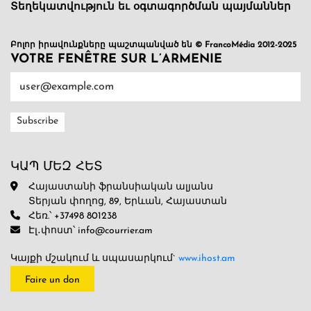
Տեղեկատվություն եւ օգտագործման պայմաններ
Բոլոր իրավունքները պաշտպանված են © FrancoMédia 2012-2025
VOTRE FENÊTRE SUR L’ARMENIE
ԿԱՊ ՄԵԶ ՀԵՏ
Հայաստանի ֆրանսիական ալյանս
Տերյան փողոց, 89, Երևան, Հայաստան
Հեռ.՝ +37498 801238
Էլ․փոստ՝ info@courrier.am
Կայքի մշակում և սպասարկում`
www.ihost.am
Faire un don