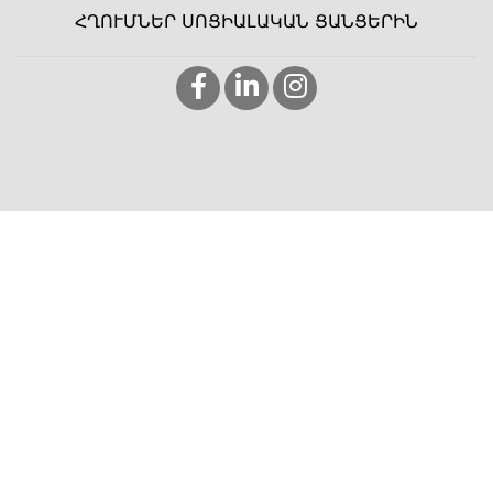
ՀՂՈՒՄՆԵՐ ՍՈՑԻԱԼԱԿԱՆ ՑԱՆՑԵՐԻՆ