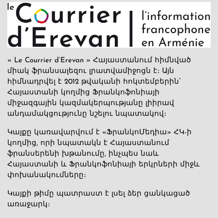
« Le Courrier d’Erevan » Հայաստանում հիմնված
միակ ֆրանսալեզու լրատվամիջոցն է։ Այն
հիմնադրվել է 2012 թվականի հոկտեմբերին՝
Հայաստանի կողմից Ֆրանկոֆոնիայի
միջազգային կազմակերպությանը լիիրավ
անդամակցությունը նշելու նպատակով։
Կայքը կառավարվում է «ՖրանկոՄեդիա» ՀԿ-ի
կողմից, որի նպատակն է Հայաստանում
ֆրանսերենի խթանումը, ինչպես նաև
Հայաստանի և Ֆրանկոֆոնիայի երկրների միջև
փոխանակումները։
Կայքի թիմը պատրաստ է լսել ձեր ցանկացած
առաջարկ։