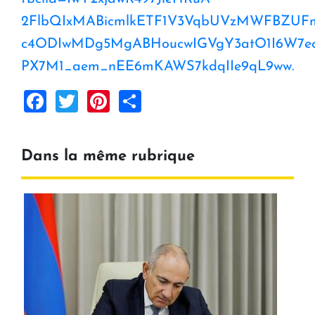
2FlbQIxMABicmlkETF1V3VqbUVzMWFBZU
c4ODIwMDg5MgABHoucwIGVgY3atO1I6W7ecV
PX7M1_aem_nEE6mKAWS7kdqIIe9qL9ww.
Facebook
Twitter
Pinterest
Share
Dans la même rubrique