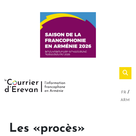
FR
ARM
Les «procès»