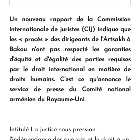
" Tant qu'il n'existe pas d'alternative concrète, la
Un nouveau rapport de la Commission
question d'un référendum ne se pose pas. "
internationale de juristes (CIJ) indique que
les « procès » des dirigeants de l'Artsakh à
KASA : 30 ans d'audace, de résilience et d'avenir
Bakou n'ont pas respecté les garanties
en Arménie
d'équité et d'égalité des parties requises
par le droit international en matière de
Le premier hôtel Hyatt Regency d'Arménie
droits humains. C'est ce qu'annonce le
ouvrira ses portes à Dilijan
service de presse du Comité national
arménien du Royaume-Uni.
Intitulé La justice sous pression :
l'indépendance des avocats et le droit à un